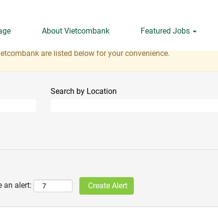
age
About Vietcombank
Featured Jobs
 matching this category or location.
s matching IT when they are posted.
ietcombank are listed below for your convenience.
Search by Location
 an alert: