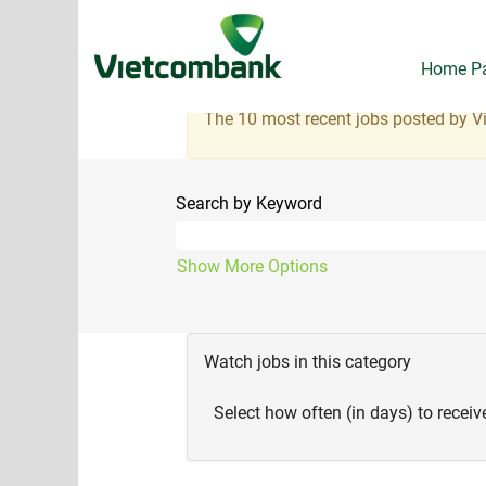
IT
Home P
There are currently no open positions
Receive emails by subscribing to job
The 10 most recent jobs posted by V
Search by Keyword
Show More Options
Watch jobs in this category
Select how often (in days) to receive