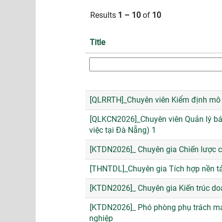
Results
1 – 10
of
10
Title
[QLRRTH]_Chuyên viên Kiểm định mô h
[QLKCN2026]_Chuyên viên Quản lý bá
việc tại Đà Nẵng) 1
[KTDN2026]_ Chuyên gia Chiến lược 
[THNTDL]_Chuyên gia Tích hợp nền tả
[KTDN2026]_ Chuyên gia Kiến trúc do
[KTDN2026]_ Phó phòng phụ trách mả
nghiệp