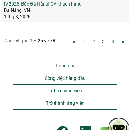
[V.2026_Bắc Đà Nẵng] CV khách hàng
Đà Nẵng, VN
1 thg 8, 2026
Các kết quả
1 – 25
về
78
«
1
2
3
4
»
Trang chủ
Công việc hàng đầu
Tất cả công việc
Trở thành ứng viên
M
M
M